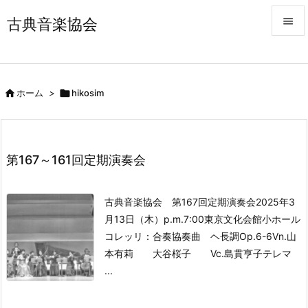
古典音楽協会


メニュ


ホーム
>

hikosim
前へ

次へ

第167～161回定期演奏会
検索
古典音楽協会 第167回定期演奏会
2025年3
月13日（木）p.m.7:00
東京文化会館小ホール
コレッリ：合奏協奏曲 ヘ長調Op.6-6
Vn.山
本有莉 大谷桜子 Vc.島貫亨子
テレマ
...